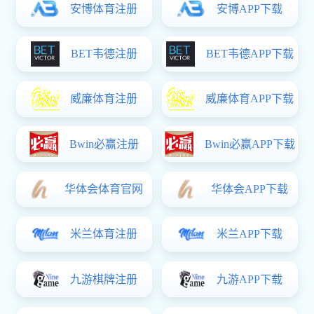
锁空间。堂安律若想打出速度优势，就必须在电光火
石间做出决策：是选择直接起脚，还是利用节奏变化
晃开角度？
从更细致的射门数据来看，堂安律的进球转化率在面
对高强度对抗时会出现微妙波动。统计表明，他在对
阵防守阵型紧凑的球队时，射门次数虽有保障，但射
正率会从平时的42%下降至31%左右。这并非技术退
步，而是对手的压迫迫使他必须在更短的时窗内完成
动作。荷兰队的防线恰恰擅长这种“收紧口袋”的防守
策略，他们会在堂安律接球瞬间迅速形成局部人数优
势，切断其与队友的联系。不过，堂安律的优势在于
他具备极强的自我调整能力——他并非只会直线冲刺
的莽夫，而是懂得利用假动作制造时间差。例如在亚
洲区预选赛中，他曾多次在面对双人包夹时，通过一