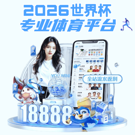
用户登录
首页
乡村足球
堂安律面对荷兰队防线能否打出速度优势射门数据梳理
堂安律面对荷兰队防线能否
打出速度优势射门数据梳理
2026-07-07 00:15
在世界杯的舞台上，速度与技巧的碰撞总是能点燃球
迷的激情。当日本队的天才攻击手堂安律即将面对以
铁血防守著称的荷兰队时，一个悬念自然浮出水面：
这位以灵巧跑位和瞬间爆发力见长的边锋，究竟能否