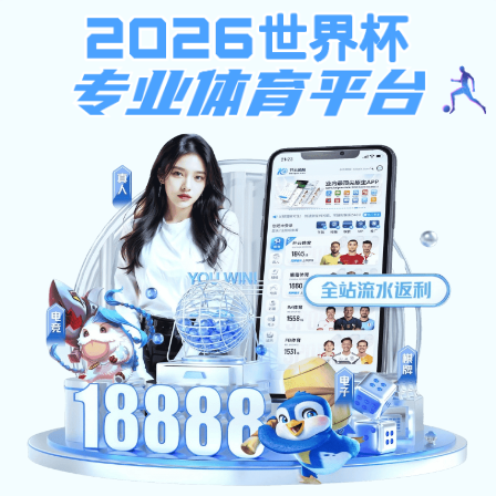
用户登录
首页
主场变迁
6月14日厄瓜多尔科特迪瓦赛前阵容看点
6月14日厄瓜多尔科特迪瓦赛
前阵容看点
2026-06-24 15:42
当世界杯的哨音在绿茵场上空回荡，每一场小组赛都
如同命运的交响乐章，音符间跳跃着激情与悬念。6
月14日，那个注定被足球史铭记的日子，厄瓜多尔
与科特迪瓦这两支风格迥异的劲旅，将在聚光灯下碰