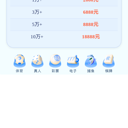
可能因速度劣势而成为突破口。反之，科特迪瓦的反
击快攻，则是厄瓜多尔高压阵型的噩梦。关键区域的
博弈，很可能决定比赛走向：中场绞杀战的胜利者，
将掌握节奏主导权。局部分析，凯塞多与凯西的正面
交锋，将是充满火药味的铁血对话；扎哈与因卡皮耶
的边路争夺，则是速度与智慧的试金石。若厄瓜多尔
能率先破局，利用定位球或远射打开局面，科特迪瓦
的急躁情绪可能被放大。反言之，若科特迪瓦顶住初
期压力，利用身体优势拖慢节奏，他们的经验优势将
逐步显现。
赛前的氛围已如绷紧的弓弦。厄瓜多尔队内士气高
涨，年轻球员渴望在世界杯舞台证明自己，这种初生
牛犊的冲劲，可能带来惊喜，也可能因冒进而付出代
价。科特迪瓦则带着非洲雄狮的傲气，他们的老将们