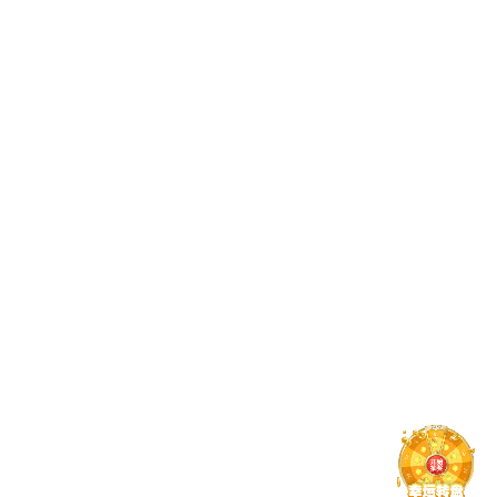
一键体验
延伸阅读
2026世界杯土耳其vs澳大利亚实力对比