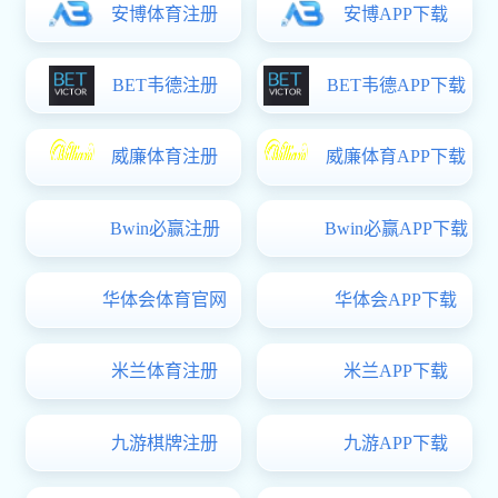
根廷铁卫挺身而出。他在禁区内一次精准的铲截阻止
了巴西的单刀球。这次美洲杯上的救险不仅遏制了对
手的进攻势头，更重要的是稳定了队友的心神。在以
往的大赛中，阿根廷往往在巴西的高压之下率先崩
盘，但这一次，后防线的血性与冷静为球队赢得了喘
息之机。
随着上半场进入尾声，双方依然僵持不下。巴西人开
始利用定位球制造威胁，这曾是阿根廷防线的致命弱
点。第38分钟，巴西获得前场右侧任意球，皮球划
出一道诡异的弧线飞向后点，巴西中后卫高高跃起，
眼看就要完成一记势大力沉的头球攻门。就在这千钧
一发之际，又是那位阿根廷铁卫如神兵天降，他在门
线前用额头将必进球顶出，随后迅速解围。这一连串
的动作引发了看台上山呼海啸般的欢呼，而这一幕也