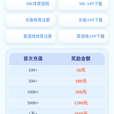
注定成为美洲杯历史上最经典的“铁卫救险”镜头之
一。这次防守的价值不亚于一粒进球，它彻底点燃了
阿根廷人的斗志。半场哨声响起，虽然比分仍是0比
0，但比赛的势头已经悄然转向。阿根廷的防线在这
场南美德比中展现出了罕见的坚韧与团队协作，这正
是他们过去几年所欠缺的特质。
下半场易边再战，比赛进入白热化阶段。巴西队凭借
强大的控球能力不断施压，他们的核心球员开始个人
盘带突破，试图依靠巨星能力撕开缺口。这时候，阿
根廷的防守体系再次经受了严峻考验。在一次快速反
击中，巴西锋线三人组打出流畅配合，面对出击的门
将，选择了一记挑射。足球缓慢地滚向空门，时间仿
佛在那一刻凝固。看台上的阿根廷球迷已经掩面不敢