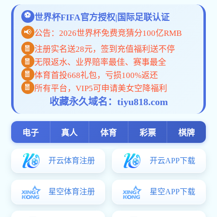
球记忆中。这不是一场寻常的较量，而是两位南美巨
人时隔多年的巅峰对决，当梅西与内马尔的故事线交
叉，真正主宰比赛的却是那些在关键时刻挺身而出的
钢铁后卫。本文揭开这场传奇之战的面纱，回顾那些
被历史铭记的瞬间。
那届美洲杯赛事进行得如火如荼，阿根廷与巴西在半
决赛狭路相逢。赛前所有的聚光灯都毫无意外地打在
了两名10号球员身上。梅西正背负着整个阿根廷的
期待，渴望在成年国家队打破无冠的魔咒；而内马尔
则希望用一座美洲杯冠军正式接过巴西足球的权杖。
然而比赛的进程很快证明，这不仅仅是关于前锋的表
演。开场后，巴西利用技术优势频繁通过中路渗透，
几次威胁到阿根廷球门。关键时刻，一位被低估的阿