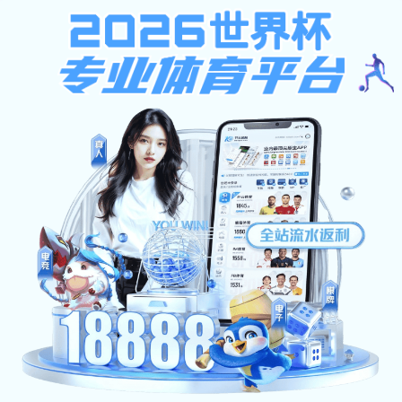
用户登录
首页
乡村足球
美洲杯南美德比阿根廷巴西铁卫救险名局
美洲杯南美德比阿根廷巴西
铁卫救险名局
2026-06-25 15:51
当足球世界谈论复仇与荣耀、宿命与救赎时，美洲杯
上那场著名的南美德比总会第一个跃入脑海。在阿根
廷与巴西这对宿敌的交战史上，铁卫救险的名局如同
一颗璀璨的钻石，镶嵌在潘帕斯草原与桑巴之国的足