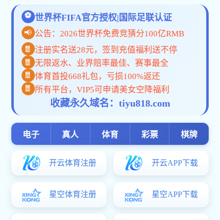
线，另一方则是非洲大陆的狂野突袭。在这样的背景
下，赛前盘口不仅是一组冰冷的数字，更是一场心理
与数据的博弈。今天，我们就来深入剖析这场比赛的
盘口判断，试图从中窥探出可能的战局走向，为你的
观赛体验增添一份独特的洞察。
首先，从实力对比来看，乌兹别克斯坦足球近年来呈
现出稳步上升的态势。他们凭借严谨的青训体系和纪
律性极强的战术执行，在中亚地区逐渐树立起强队形
象。球队后防线组织严密，中场拦截能力出色，擅长
通过快速反击和定位球制造威胁。反观刚果金，这支
球队拥有典型的非洲球员特点：身体素质出众，个人
技术灵动，但整体战术纪律稍显松散。他们在进攻端
依赖边路突破和前锋的个人能力，防守端则时常出现