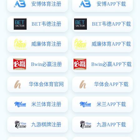
注意力不集中的问题。这种风格上的差异，直接影响
了赛前盘口的设立。主流博彩公司通常会给予乌兹别
克斯坦一定的让步盘，以体现其整体稳定性和主场优
势。但刚果金具备的爆冷潜力，又让盘口呈现出微妙
的平衡。
其次，我们需要关注近期双方的状态与关键球员的伤
病情况。乌兹别克斯坦在最近的友谊赛和预选赛中表
现出色，尤其是主场作战时，他们往往能打出高出平
时水准的压迫感。球队的核心中场调度能力是支撑盘
口信心的重要支点。而刚果金方面，他们的旅欧球员
能否及时归队并保持竞技状态，将直接决定盘口数据
的变动。如果刚果金阵中的速度型前锋能够登场，盘
口很可能会向客队方向小幅倾斜，因为这类球员有能
力在一瞬间改变比赛节奏。因此，在做赛前盘口判断