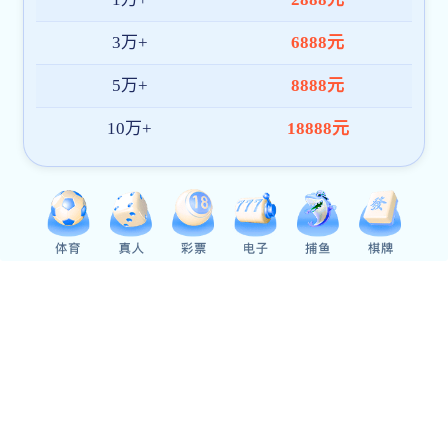
的可能性，因为双方防线均有一定硬度，大球出现的
概率相对较低。
此外，天气与场地因素也是影响盘口判断的变量。如
果比赛当日天气炎热，场地湿滑，这对擅长安逸控球
的乌兹别克斯坦并非利好，却可能激活刚果金球员在
身体对抗上的本能优势。盘口数据在遇到同类环境
时，往往会谨慎调整，显示出对客队不败的防范。同
时，裁判的判罚尺度亦不容忽略。国际大赛中，非洲
球队对抗时的动作容易被严苛对待，这可能会增加乌
兹别克斯坦获得定位球的机会，进而改变盘口走势。
综合所有信息，我们可以得出这样一个核心结论：这
场世界杯赛前盘口判断的难点，在于平衡“纸面实力”
与“临场变数”。乌兹别克斯坦的稳定性是基本面，而
刚果金的不可预测性是变量。