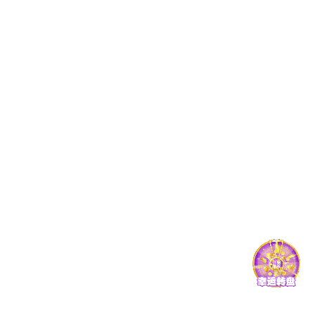
延伸阅读
2026世界杯土耳其vs澳大利亚实力对比
当2026年世界杯的钟声敲响，一场横跨欧亚大陆与
南半球的实力碰撞即...
2026-07-22