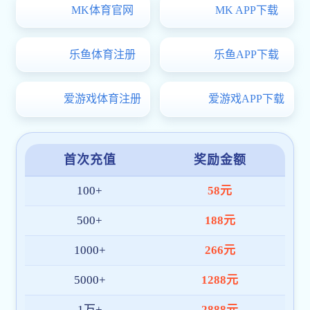
定小组出线权的最终归属，其战略意义不言而喻。
对于身处不同时区的中国球迷而言，如何第一时间锁
定这场视觉盛宴？如何确保不错过每一个进球与庆祝
的瞬间？答案就在于提前完成《科特迪瓦厄瓜多尔小
组赛直播预约》。在这个信息碎片化的时代，直播预
约不仅仅是一个提醒功能，它更像是一种仪式感，一
种对心爱球队的无声支持。想象一下，当比赛哨声吹
响，当你准时坐在屏幕前，看着球员们在绿茵场上挥
洒汗水，那种身临其境的参与感，是任何赛后集锦都
无法替代的。千万别因为一时的疏忽，让错过直播成
为整届世界杯的遗憾。动动手指，完成预约，让这场
火星撞地球般的对决，成为你夏日记忆里最滚烫的一
页。