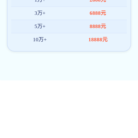
从更深层次的角度来看，科特迪瓦与厄瓜多尔的相
遇，也是两种足球文化、两种生存哲学的激烈碰撞。
科特迪瓦足球的崛起，伴随着国家从动荡走向稳定的
艰辛历程，他们的踢球风格中蕴含着一种悲壮的抗争
精神。而厄瓜多尔足球，则在全球化的浪潮中，坚守
着本土青训的精细化路线，每一脚传球都透露出井然
有序的智慧。这场比赛，没有绝对的强者与弱者，只
有谁更能把握住转瞬即逝的战机。无论是德罗巴式的
灵魂怒吼，还是瓦伦西亚式的边路突袭，都将在这一
夜成为全球球迷津津乐道的话题。而完成这场比赛的
有效预约，正是你参与这场全球狂欢的第一步。
最后，笔者想对每一位看到这篇文章的足球爱好者
说：足球的魅力在于未知，而直播的魅力在于共享。
当我们提前规划好观看时间，当我们与万千球迷在同