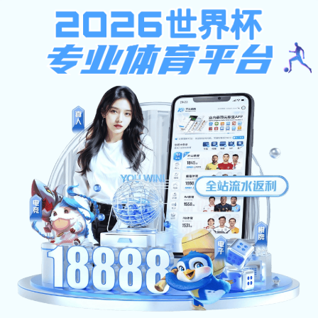
用户登录
首页
主场变迁
科特迪瓦厄瓜多尔小组赛直播预约
科特迪瓦厄瓜多尔小组赛直
播预约
2026-06-20 15:01
当非洲大陆的力量之魂，碰撞南美高原的灵动之舞，
一场注定载入世界杯史册的绿茵对话，正悄然拉开序
幕。科特迪瓦与厄瓜多尔，这两支看似风格迥异却都
怀揣着不屈野心的劲旅，即将在小组赛的舞台上，为